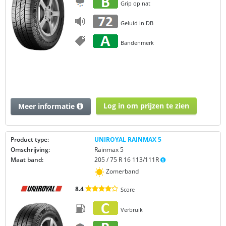
Grip op nat
Geluid in DB
Bandenmerk
Log in om prijzen te zien
Meer informatie
Product type:
UNIROYAL RAINMAX 5
Omschrijving:
Rainmax 5
Maat band:
205 / 75 R 16 113/111R
Zomerband
8.4
Score
Verbruik