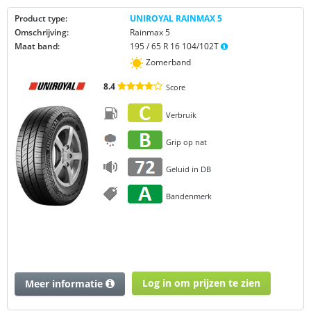
Product type:
UNIROYAL RAINMAX 5
Omschrijving:
Rainmax 5
Maat band:
195 / 65 R 16 104/102T
Zomerband
8.4
Score
Verbruik
Grip op nat
Geluid in DB
Bandenmerk
Log in om prijzen te zien
Meer informatie