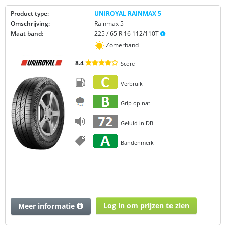
Product type:
UNIROYAL RAINMAX 5
Omschrijving:
Rainmax 5
Maat band:
225 / 65 R 16 112/110T
Zomerband
8.4
Score
Verbruik
Grip op nat
Geluid in DB
Bandenmerk
Log in om prijzen te zien
Meer informatie