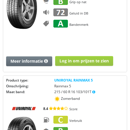
Grip op nat
Geluid in DB
Bandenmerk
Log in om prijzen te zien
Meer informatie
Product type:
UNIROYAL RAINMAX 5
Omschrijving:
Rainmax 5
Maat band:
215 / 60 R 16 103/101T
Zomerband
8.4
Score
Verbruik