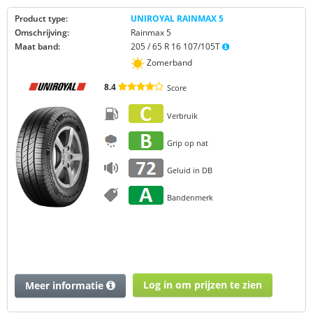
Product type:
UNIROYAL RAINMAX 5
Omschrijving:
Rainmax 5
Maat band:
205 / 65 R 16 107/105T
Zomerband
8.4
Score
Verbruik
Grip op nat
Geluid in DB
Bandenmerk
Log in om prijzen te zien
Meer informatie