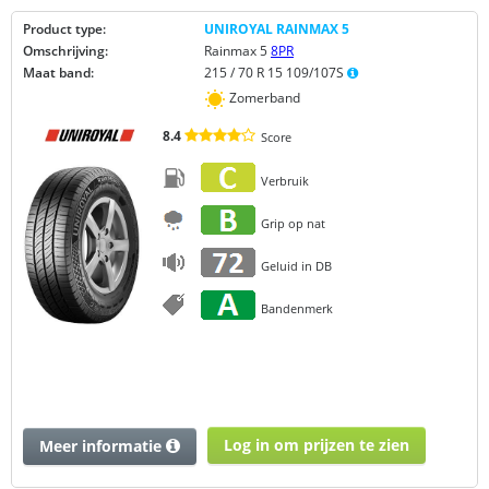
Product type:
UNIROYAL RAINMAX 5
Omschrijving:
Rainmax 5
8PR
Maat band:
215 / 70 R 15 109/107S
Zomerband
8.4
Score
Verbruik
Grip op nat
Geluid in DB
Bandenmerk
Log in om prijzen te zien
Meer informatie