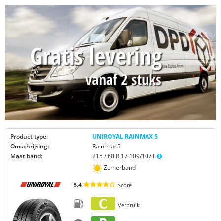
Product type:
UNIROYAL RAINMAX 5
Omschrijving:
Rainmax 5
Maat band:
215 / 60 R 17 109/107T
Zomerband
8.4
Score
Verbruik