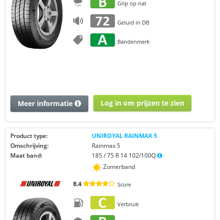
Grip op nat
Geluid in DB
Bandenmerk
Log in om prijzen te zien
Meer informatie
Product type:
UNIROYAL RAINMAX 5
Omschrijving:
Rainmax 5
Maat band:
185 / 75 R 14 102/100Q
Zomerband
8.4
Score
Verbruik