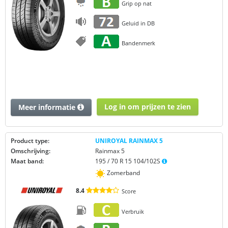
Grip op nat
Geluid in DB
Bandenmerk
Log in om prijzen te zien
Meer informatie
Product type:
UNIROYAL RAINMAX 5
Omschrijving:
Rainmax 5
Maat band:
195 / 70 R 15 104/102S
Zomerband
8.4
Score
Verbruik