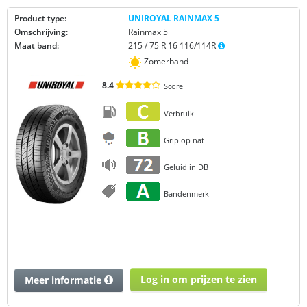
Product type:
UNIROYAL RAINMAX 5
Omschrijving:
Rainmax 5
Maat band:
215 / 75 R 16 116/114R
Zomerband
8.4
Score
Verbruik
Grip op nat
Geluid in DB
Bandenmerk
Log in om prijzen te zien
Meer informatie