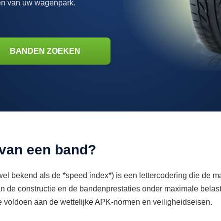
men van uw wagenpark.
BANDEN ZOEKEN
 van een band?
l bekend als de *speed index*) is een lettercodering die de 
n de constructie en de bandenprestaties onder maximale belast
 te voldoen aan de wettelijke APK-normen en veiligheidseisen.