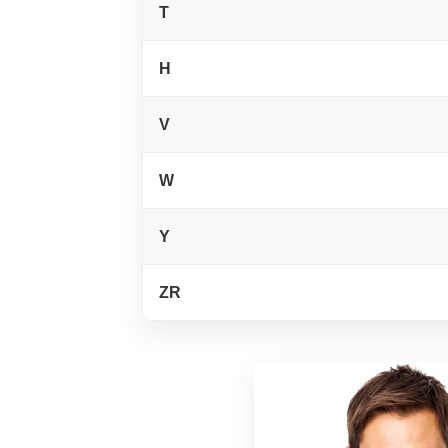
T
H
V
W
Y
ZR