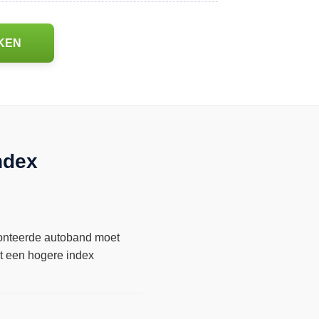
KEN
ndex
emonteerde autoband moet
et een hogere index