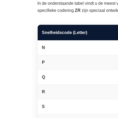
In de onderstaande tabel vindt u de mees
specifieke codering
ZR
zijn speciaal ontwi
Snelheidscode (Letter)
N
P
Q
R
S