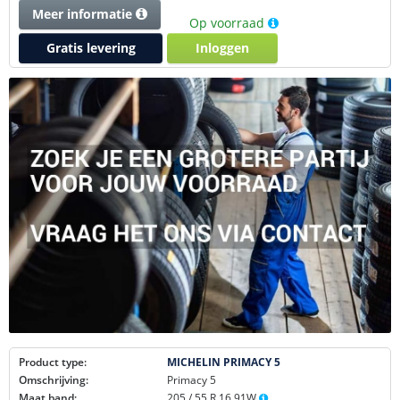
Meer informatie
Op voorraad
Gratis levering
Inloggen
Product type:
MICHELIN PRIMACY 5
Omschrijving:
Primacy 5
Maat band:
205 / 55 R 16 91W