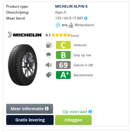
Product type:
MICHELIN ALPIN 6
Omschrijving:
Alpin 6
Maat band:
195 / 60 R 15 88T
Winterband
9.1
Score
Verbruik
Grip op nat
Geluid in DB
Bandenmerk
Meer informatie
Op voorraad
Gratis levering
Inloggen