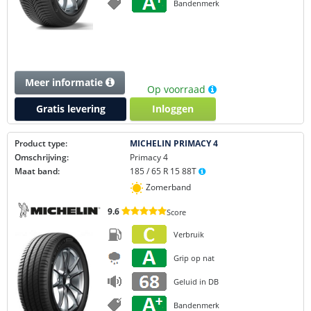
Bandenmerk
Meer informatie
Op voorraad
Gratis levering
Inloggen
Product type:
MICHELIN PRIMACY 4
Omschrijving:
Primacy 4
Maat band:
185 / 65 R 15 88T
Zomerband
9.6
Score
Verbruik
Grip op nat
Geluid in DB
Bandenmerk