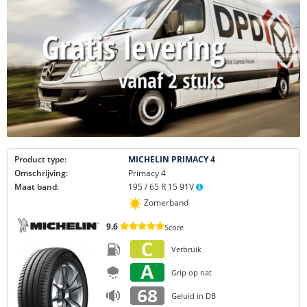
Product type:
MICHELIN PRIMACY 4
Omschrijving:
Primacy 4
Maat band:
195 / 65 R 15 91V
Zomerband
9.6
Score
Verbruik
Grip op nat
Geluid in DB