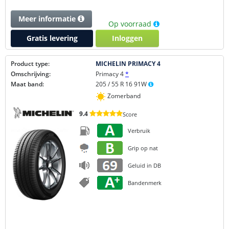
Meer informatie
Op voorraad
Gratis levering
Inloggen
Product type:
MICHELIN PRIMACY 4
Omschrijving:
Primacy 4
*
Maat band:
205 / 55 R 16 91W
Zomerband
9.4
Score
Verbruik
Grip op nat
Geluid in DB
Bandenmerk