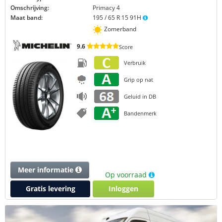
Omschrijving:
Primacy 4
Maat band:
195 / 65 R 15 91H
Zomerband
9.6
Score
Verbruik
Grip op nat
Geluid in DB
Bandenmerk
Meer informatie
Op voorraad
Gratis levering
Inloggen