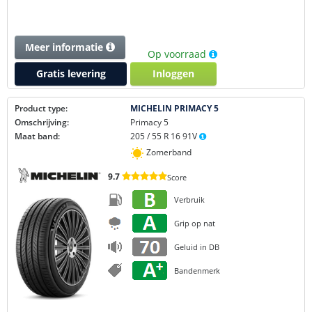
Meer informatie
Op voorraad
Gratis levering
Inloggen
Product type:
MICHELIN PRIMACY 5
Omschrijving:
Primacy 5
Maat band:
205 / 55 R 16 91V
Zomerband
9.7
Score
Verbruik
Grip op nat
Geluid in DB
Bandenmerk