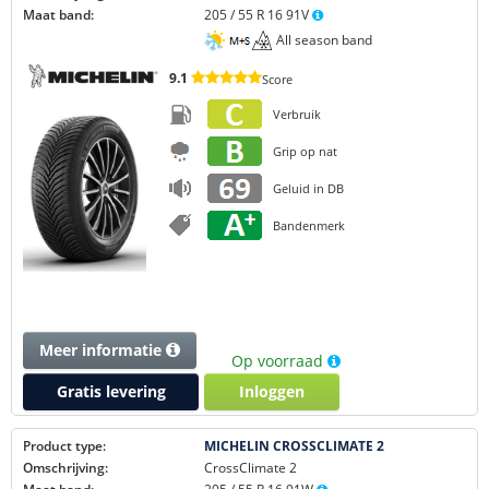
Maat band:
205 / 55 R 16 91V
All season band
9.1
Score
Verbruik
Grip op nat
Geluid in DB
Bandenmerk
Meer informatie
Op voorraad
Gratis levering
Inloggen
Product type:
MICHELIN CROSSCLIMATE 2
Omschrijving:
CrossClimate 2