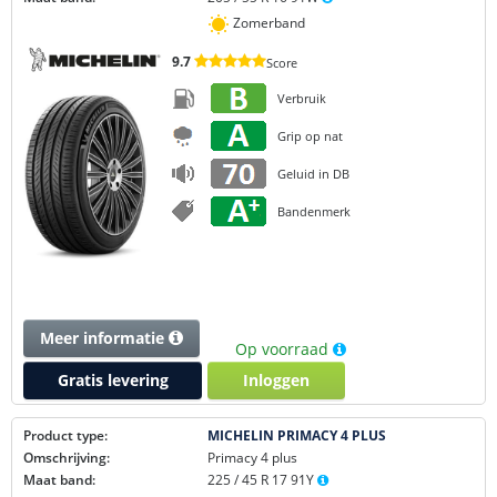
Zomerband
9.7
Score
Verbruik
Grip op nat
Geluid in DB
Bandenmerk
Meer informatie
Op voorraad
Gratis levering
Inloggen
Product type:
MICHELIN PRIMACY 4 PLUS
Omschrijving:
Primacy 4 plus
Maat band:
225 / 45 R 17 91Y