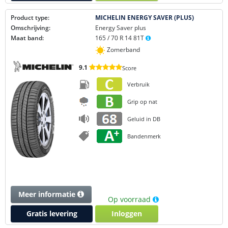
Product type:
MICHELIN ENERGY SAVER (PLUS)
Omschrijving:
Energy Saver plus
Maat band:
165 / 70 R 14 81T
Zomerband
9.1
Score
Verbruik
Grip op nat
Geluid in DB
Bandenmerk
Meer informatie
Op voorraad
Gratis levering
Inloggen