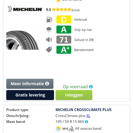
9.5
Score
Verbruik
Grip op nat
Geluid in DB
Bandenmerk
Meer informatie
Op voorraad
Gratis levering
Inloggen
Product type:
MICHELIN CROSSCLIMATE PLUS
Omschrijving:
CrossClimate plus
XL
Maat band:
195 / 50 R 15 86V
All season band