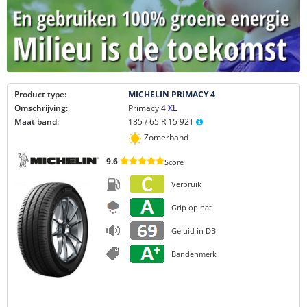
Product type:
MICHELIN PRIMACY 4
Omschrijving:
Primacy 4
XL
Maat band:
185 / 65 R 15 92T
Zomerband
9.6
Score
Verbruik
Grip op nat
Geluid in DB
Bandenmerk