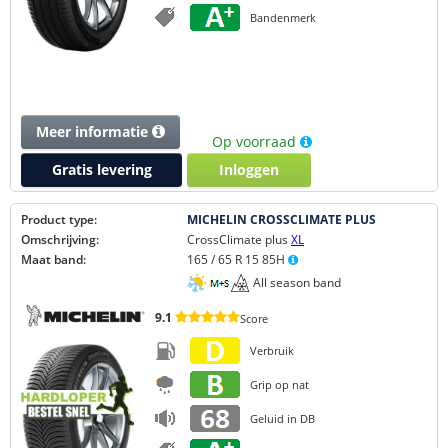
Bandenmerk
Meer informatie
Op voorraad
Gratis levering
Inloggen
Product type:
MICHELIN CROSSCLIMATE PLUS
Omschrijving:
CrossClimate plus
XL
Maat band:
165 / 65 R 15 85H
All season band
9.1
Score
Verbruik
Grip op nat
Geluid in DB