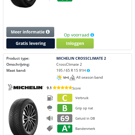
Meer informatie
Op voorraad
Gratis levering
Inloggen
Product type:
MICHELIN CROSSCLIMATE 2
Omschrijving:
CrossClimate 2
Maat band:
195 / 65 R 15 91H
All season band
9.1
Score
Verbruik
Grip op nat
Geluid in DB
Bandenmerk