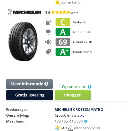
Zomerband
9.6
Score
Verbruik
Grip op nat
Geluid in DB
Bandenmerk
Meer informatie
Op voorraad
Gratis levering
Inloggen
Product type:
MICHELIN CROSSCLIMATE 2
Omschrijving:
CrossClimate 2
XL
Maat band:
175 / 65 R 15 88H
All season band