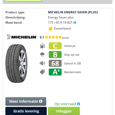
Product type:
MICHELIN ENERGY SAVER (PLUS)
Omschrijving:
Energy Saver plus
Maat band:
175 / 65 R 14 82T
Zomerband
9.1
Score
Verbruik
Grip op nat
Geluid in DB
Bandenmerk
Meer informatie
Op voorraad
Gratis levering
Inloggen