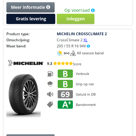
Meer informatie
Op voorraad
Gratis levering
Inloggen
Product type:
MICHELIN CROSSCLIMATE 2
Omschrijving:
CrossClimate 2
XL
Maat band:
205 / 55 R 16 94V
All season band
9.3
Score
Verbruik
Grip op nat
Geluid in DB
Bandenmerk