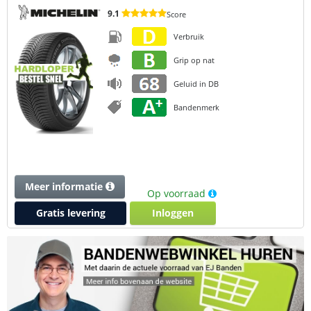
9.1
Score
Verbruik
Grip op nat
Geluid in DB
Bandenmerk
Meer informatie
Op voorraad
Gratis levering
Inloggen