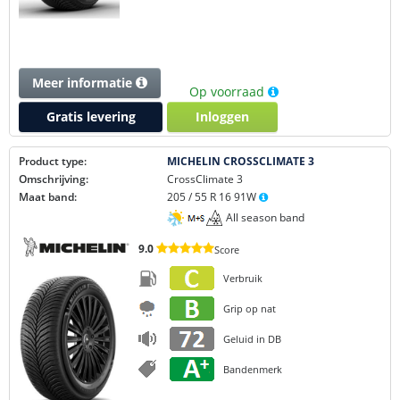
Meer informatie
Op voorraad
Gratis levering
Inloggen
Product type:
MICHELIN CROSSCLIMATE 3
Omschrijving:
CrossClimate 3
Maat band:
205 / 55 R 16 91W
All season band
9.0
Score
Verbruik
Grip op nat
Geluid in DB
Bandenmerk