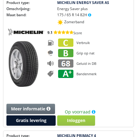
Product type:
MICHELIN ENERGY SAVER AS
Omschrijving:
Energy Saver plus
Maat band:
175 / 65 R 14 82H
Zomerband
9.1
Score
Verbruik
Grip op nat
Geluid in DB
Bandenmerk
Meer informatie
Op voorraad
Gratis levering
Inloggen
Product type:
MICHELIN PRIMACY 4