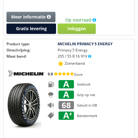
Meer informatie
Op voorraad
Gratis levering
Inloggen
Product type:
MICHELIN PRIMACY 5 ENERGY
Omschrijving:
Primacy 5 Energy
Maat band:
205 / 55 R 16 91V
Zomerband
9.9
Score
Verbruik
Grip op nat
Geluid in DB
Bandenmerk