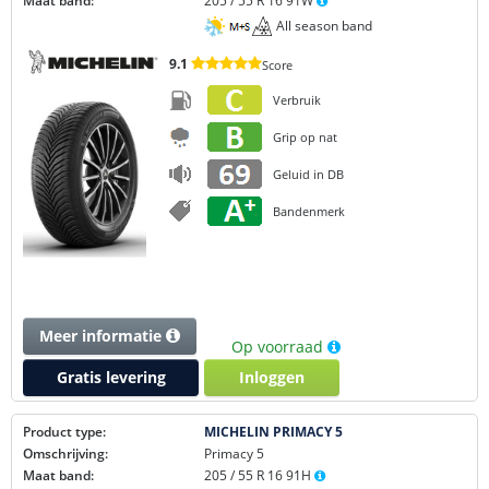
Maat band:
205 / 55 R 16 91W
All season band
9.1
Score
Verbruik
Grip op nat
Geluid in DB
Bandenmerk
Meer informatie
Op voorraad
Gratis levering
Inloggen
Product type:
MICHELIN PRIMACY 5
Omschrijving:
Primacy 5
Maat band:
205 / 55 R 16 91H