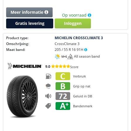
Meer informatie
Op voorraad
Gratis levering
Inloggen
Product type:
MICHELIN CROSSCLIMATE 3
Omschrijving:
CrossClimate 3
Maat band:
205 / 55 R 16 91H
All season band
9.0
Score
Verbruik
Grip op nat
Geluid in DB
Bandenmerk