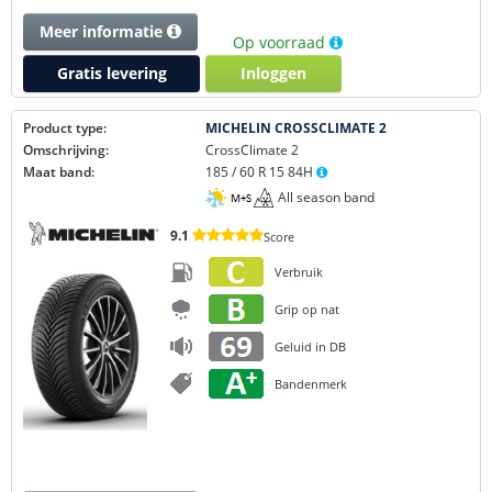
Meer informatie
Op voorraad
Gratis levering
Inloggen
Product type:
MICHELIN CROSSCLIMATE 2
Omschrijving:
CrossClimate 2
Maat band:
185 / 60 R 15 84H
All season band
9.1
Score
Verbruik
Grip op nat
Geluid in DB
Bandenmerk