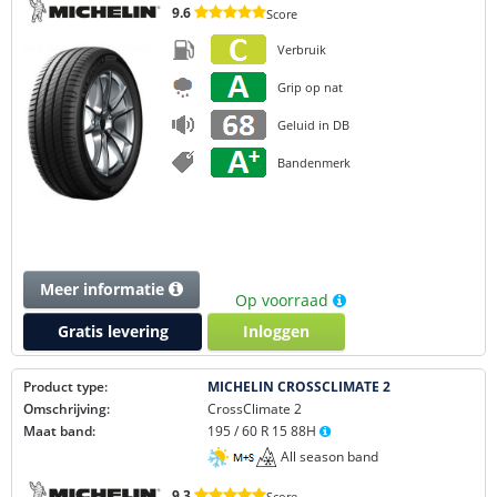
9.6
Score
Verbruik
Grip op nat
Geluid in DB
Bandenmerk
Meer informatie
Op voorraad
Gratis levering
Inloggen
Product type:
MICHELIN CROSSCLIMATE 2
Omschrijving:
CrossClimate 2
Maat band:
195 / 60 R 15 88H
All season band
9.3
Score