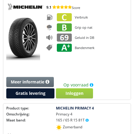
9.1
Score
Verbruik
Grip op nat
Geluid in DB
Bandenmerk
Meer informatie
Op voorraad
Gratis levering
Inloggen
Product type:
MICHELIN PRIMACY 4
Omschrijving:
Primacy 4
Maat band:
165 / 65 R 15 81T
Zomerband