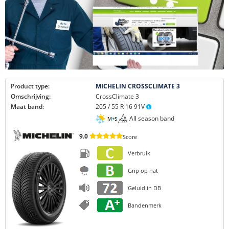
Product type:
MICHELIN CROSSCLIMATE 3
Omschrijving:
CrossClimate 3
Maat band:
205 / 55 R 16 91V
All season band
9.0
Score
Verbruik
Grip op nat
Geluid in DB
Bandenmerk