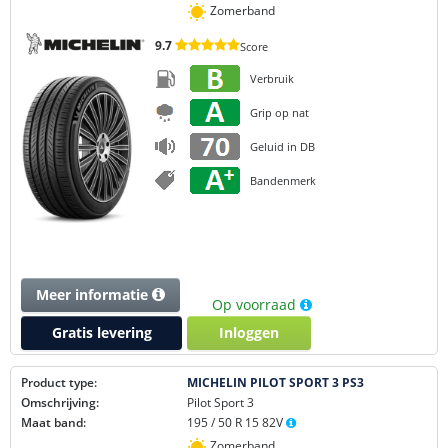
Zomerband
9.7
Score
Verbruik
Grip op nat
Geluid in DB
Bandenmerk
Meer informatie
Op voorraad
Gratis levering
Inloggen
Product type:
MICHELIN PILOT SPORT 3 PS3
Omschrijving:
Pilot Sport 3
Maat band:
195 / 50 R 15 82V
Zomerband