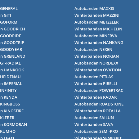
 GENERAL
Autobanden MAXXIS
n GITI
Winterbanden MAZZINI
 GOFORM
Autobanden METZELER
en GOODRICH
Winterbanden MICHELIN
 GOODRIDE
Autobanden MINERVA
en GOODTRIP
Winterbanden NANKANG
 GOODYEAR
Autobanden NEXEN
en GRENLAND
Winterbanden NOKIAN
 GT-RADIAL
Autobanden NORDEXX
en HANKOOK
Winterbanden OVATION
 HEIDENAU
Autobanden PETLAS
n IMPERIAL
Winterbanden PIRELLI
INFINITY
Autobanden POWERTRAC
en KENDA
Winterbanden RADAR
 KINGBOSS
Autobanden ROADSTONE
n KINGSTIRE
Winterbanden ROTALLA
 KLEBER
Autobanden SAILUN
en KORMORAN
Winterbanden SAVA
n KUMHO
Autobanden SEMI-PRO
en LEAO
Winterbanden SEMPERIT