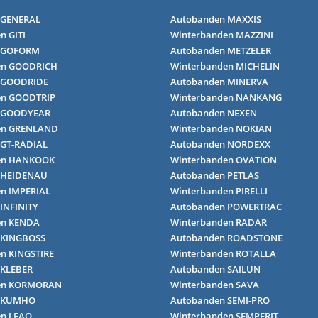
 GENERAL
Autobanden MAXXIS
n GITI
Winterbanden MAZZINI
 GOFORM
Autobanden METZELER
en GOODRICH
Winterbanden MICHELIN
 GOODRIDE
Autobanden MINERVA
en GOODTRIP
Winterbanden NANKANG
 GOODYEAR
Autobanden NEXEN
en GRENLAND
Winterbanden NOKIAN
 GT-RADIAL
Autobanden NORDEXX
en HANKOOK
Winterbanden OVATION
 HEIDENAU
Autobanden PETLAS
n IMPERIAL
Winterbanden PIRELLI
INFINITY
Autobanden POWERTRAC
en KENDA
Winterbanden RADAR
 KINGBOSS
Autobanden ROADSTONE
n KINGSTIRE
Winterbanden ROTALLA
 KLEBER
Autobanden SAILUN
en KORMORAN
Winterbanden SAVA
n KUMHO
Autobanden SEMI-PRO
en LEAO
Winterbanden SEMPERIT