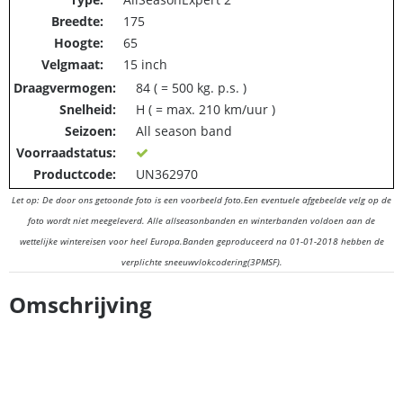
Breedte:
175
Hoogte:
65
Velgmaat:
15 inch
Draagvermogen:
84 ( = 500 kg. p.s. )
Snelheid:
H ( = max. 210 km/uur )
Seizoen:
All season band
Voorraadstatus:
Productcode:
UN362970
Let op: De door ons getoonde foto is een voorbeeld foto.
Een eventuele afgebeelde velg op de
foto wordt niet meegeleverd.
Alle allseasonbanden en winterbanden voldoen aan de
wettelijke wintereisen voor heel Europa.
Banden geproduceerd na 01-01-2018 hebben de
verplichte sneeuwvlokcodering(3PMSF).
Omschrijving