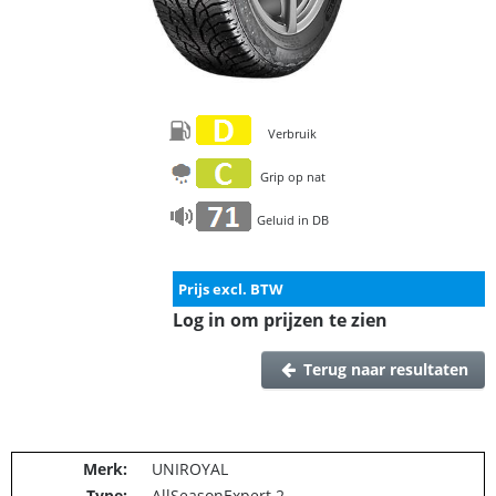
Verbruik
Grip op nat
Geluid in DB
Prijs excl. BTW
Log in om prijzen te zien
Terug naar resultaten
Merk:
UNIROYAL
Type:
AllSeasonExpert 2