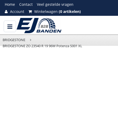
Home
Contact
Veel gestelde vragen
Account
Winkelwagen
(0 artikelen)
BRIDGESTONE
BRIDGESTONE ZO 23540 R 19 96W Potenza S001 XL
BRIDGESTONE
ZO
23540
R
19
96W
Potenza
S001
XL